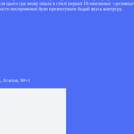
сля цього гра знову пішла в стилі першої 10-хвилинки: «деснянці
росто неспроможні були презентувати бодай якусь контргру.
), Агапов, 90+1