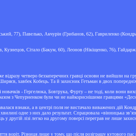
ький, 77), Павелько, Акчурін (Грибанов, 62), Гавриленко (Кондр
 Кузнецов, Сітало (Бакум, 60), Леонов (Нікіщенко, 76), Гайдаржі
е відразу четверо беззаперечних гравці основи не вийшли на г
иряєв, хавбек Кобець. Та й захисник Гетьман в двох попередніх
новачків - Гергелюка, Бовтрука, Фурту – не тоді, коли вони вихо
йця разом з Чепурненком були чи не найкориснішими гравцями «Десн
валася взнаки, а в центрі поля не вистачало виважених дій Кон
хвилині одне з них дало результат. Спрацювала «вінницька зв’я
 у другій лізі легко на другому поверсі переграв не лише захисн
ття воріт. Різниця лише у тому, що після розіграшу кутового пас 