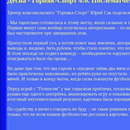
Десна - Горняк-Спорт 4:0. Послемат
Тренер комсомольского "Горняка-Спорт" Юрий Сак поделилс
- Мы тщательно готовились к этому матчу, знали сильные и 
Первые минут семь вообще получились интересными – по нес
был мастеровитее при завершении атак.
Пропустили первый гол, а потом помог ваш землячек, который
выводы и, видимо, бить рублем, чтобы стало понятно, что п
В этом эпизоде он подвел команду – необходимости нарушать
отыгрываться было бы проще...-
Но даже при том, что мы горели к середине тайма два мяча 
было практически невозможно, но ребята руки не опустили.
мячей. И только к концу матча, когда силы покинули футбол
Перед игрой с "Гелиосом" у нас серьезная проблема, посколь
рукава еще одного центрбека, анализировать игру и показыв
итоговый неутешительный результат, картинка была хорошая
По судейству я ничего говорить не буду – он такие решения 
только, что не всем нашим футболистам достались карточки. 