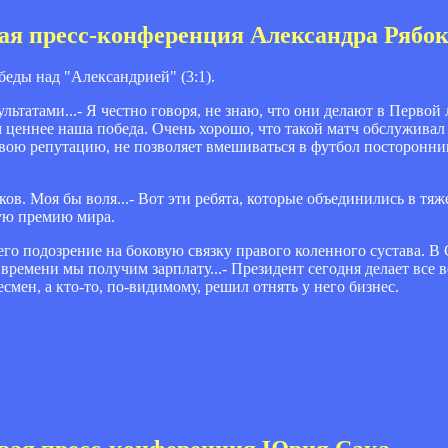
вая пресс-конференция Александра Рябо
еды над "Александрией" (3:1).
ьтатами...- Я честно говоря, не знаю, что они делают в Первой л
м ценнее наша победа. Очень хорошо, что такой матч обслуживал
ою репутацию, не позволяет вмешиваться в футбол посторонни
в. Моя бы воля...- Вот эти ребята, которые объединились в тяж
ую премию мира.
его подозрение на боковую связку правого коленного сустава. В 
 времени мы получим зарплату...- Президент сегодня делает все
есмен, а кто-то, по-видимому, решил отнять у него бизнес.