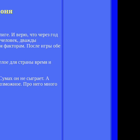
коня
иге. И верю, что через год
 человек, дважды
м факторам. После игры обе
елое для страны время и
Сумах он не сыграет. А
 возможное. Про него много