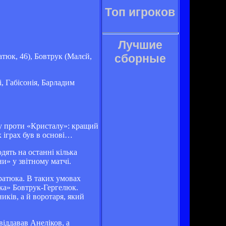
Топ игроков
Лучшие
атюк, 46), Бовтрук (Малєй,
сборные
, Габісонія, Барладим
ру проти «Кристалу»: кращий
 іграх був в основі…
дять на останні кілька
и» у звітному матчі.
дратюка. В таких умовах
зка» Бовтрук-Гергелюк.
иків, а й воротаря, який
віддавав Анеліков, а