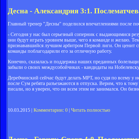
Десна - Александрия 3:1. Послематче
Главный тренер "Десны" поделился впечатлениями после поб
- Сегодня у нас был серьезный соперник с выдающимися резул
они будут играть уровнем выше, чего я команде и желаю. Те
признававшийся лучшим арбитром Первой лиги. Он ценит св
команды поблагодарили его за отличную работу.
Конечно, сказалась и поддержка наших преданных болельщико
забыли о своих междусобойчиках - кандидаты на Нобелевск
Деребчинский сейчас будут делать МРТ, но судя по всему у н
после Сум ребята разъезжаются в отпуска. Верим, что к тому
писали, но я уверен, что он всем этим не занимался. Он бизн
10.03.2015 |
Комментарии: 0
|
Читать полностью