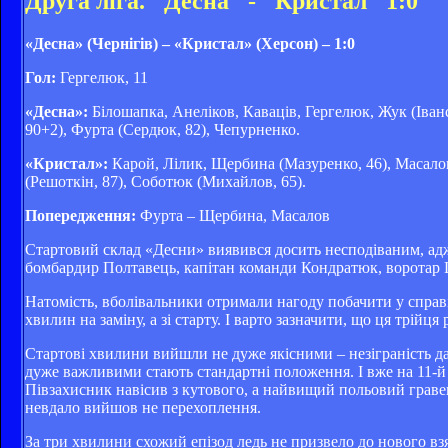
Друга ліга. "Десна" - "Кристал" 1:0
«Десна» (Чернігів) – «Кристал» (Херсон) – 1:0
Гол:
Гергелюк, 11
«Десна»:
Білошапка, Анеліков, Каваців, Гергелюк, Жук (Іванс
90+2), Фурта (Сердюк, 82), Чепурненко.
«Кристал»:
Карой, Лілик, Щербина (Мазуренко, 46), Масалов,
(Решоткін, 87), Соботюк (Михайлов, 65).
Попередження:
Фурта – Щербина, Масалов
Стартовий склад «Десни» виявився досить несподіваним, адж
бомбардир Полтавець, капітан команди Кондратюк, воротар Ш
Натомість, вболівальники отримали нагоду побачити у справі 
хвилин на заміну, а зі старту. І варто зазначити, що ця трі
Стартові хвилини вийшли не дуже якісними – незіграність да
дуже важливими стають стандартні положення. І вже на 11-й 
Півзахисник навісив з кутового, а найвищий польовий гравець
невдало вийшов не перехоплення.
За три хвилини схожий епізод ледь не призвело до нового взя