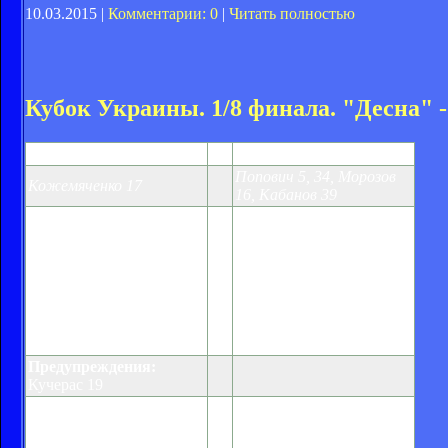
10.03.2015 |
Комментарии: 0
|
Читать полностью
Кубок Украины. 1/8 финала. "Десна" -
Десна
1:4
Кривбасс
Попович 5, 34, Морозов
Кожемяченко 17
16, Кабанов 39
Горяинов, Дмитриев,
Коледа (Бобров 46),
Котов, Джинович,
Кучерас (Круковец 46),
Никитенко, Морозов
Шубин (Позняк 18),
(Кашевский 80),
Бондарчук, Бабор,
Тодорович, Спевак,
Ардальянов, Савенчук,
Алегбе, Кабанов (Грицук
Кожемяченко, Ахрамеев,
76), Попович (Салахович
Гавриш, Бобович
46)
Предупреждения:
Кучерас 19
Нереализованный
пенальти:
Кожемяченко
83