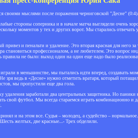
чевая пресс-конференция Юрия Сака
я своими мыслями после поражения черниговской "Десне" (0:4)
слабые стороны соперника и в начале матча выглядели очень хор
кольку моментов у тех и других ворот. Мы старались отвечать у
 привез и пенальти и удаление. Это вторая красная для него за 
ора становиться профессионалом, а не любителем. Это вопрос ин
 правила не было: выход один на один еще надо было реализоват
и играли в меньшинстве, мы пытались идти вперед, создавать мо
 Не зря ведь в «Десне» нужно отметить вратаря, который потащ
истов, мы пропустили еще два гола.
ку удаления заработали два центральных защитника. Но паники н
ать свой футбол. Мы всегда стараемся играть комбинационно и д
.
принял и на этом все. Судья – молодец, а судейство – нормально
Шесть желтых, две красные...- Трех обделили.