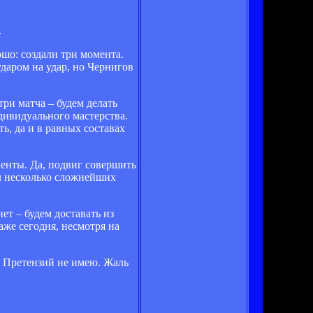
.
ошо: создали три момента.
даром на удар, но Чернигов
три матча – будем делать
дивидуального мастерства.
ь, да и в равных составах
менты. Да, подвиг совершить
ил несколько сложнейших
ет – будем доставать из
аже сегодня, несмотря на
е. Претензий не имею. Жаль