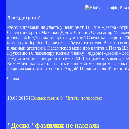
Хто буде грати?
Разом з правами на участь у чемпіонаті ПП ФК «Десна» отрима
Серед них брати Максим і Денис Стояни, Олександр Маклаков,
керував ФК «Десна» до приходу в клуб Савченка в серпні 200
команду в Чернігові доведеться будувати з нуля. Вже зараз в
вільними агентами. Насамперед мова про капітана Павла Ще
Круковцю і Олександру Кожем’яченку - лідерам «Десни» досав
тому опинилися без роботи і весь 2008-й провели в аматорськ
Кожем’яченко там став навіть кращим бомбардиром. Також в
Першим має стати захисник Андрій Поляниця, який останнім ч
Своїм
10.03.2015 |
Комментарии: 0
|
Читать полностью
"Десна" фамилии не назвала