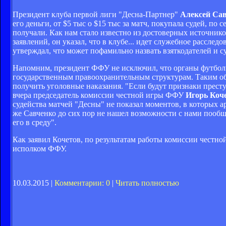
Президент клуба первой лиги "Десна-Партнер"
Алексей Са
его деньги, от $5 тыс о $15 тыс за матч, покупала судей, по
получали. Как нам стало известно из достоверных источник
заявлений, он указал, что в клубе... идет служебное рассле
утверждал, что может пофамильно назвать взяткодателей и с
Напомним, президент ФФУ не исключил, что органы футболь
государственным правоохранительным структурам. Таким о
получить уголовные наказания. "Если будут признаки прест
вчера председатель комиссии честной игры ФФУ
Игорь Коч
судейства матчей "Десны" не показал моментов, в которых 
же Савченко до сих пор не нашел возможности с нами пообща
его в среду".
Как заявил Кочетов, по результатам работы комиссии честн
исполком ФФУ.
10.03.2015 |
Комментарии: 0
|
Читать полностью