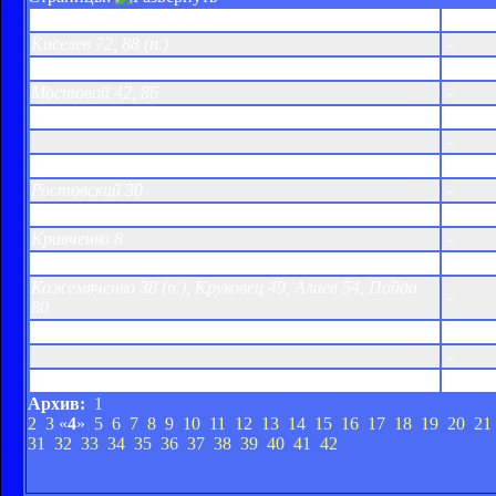
Металлист-2
2:1
Киселев 72, 88 (п.)
-
Арсенал-2
2:4
Мостовой 42, 86
-
Днепр-2
0:0
-
Сталь
1:0
Ростовский 30
-
Шахтер-3
1:0
Кравченко 8
-
Десна
4:0
Кожемяченко 38 (п.), Круковец 49, Алаев 54, Пойда
-
80
Газовик-ХГВ
0:1
-
Уголек
1:0
Архив:
1
2
3
«
4
»
5
6
7
8
9
10
11
12
13
14
15
16
17
18
19
20
21
31
32
33
34
35
36
37
38
39
40
41
42