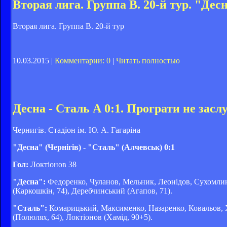
Вторая лига. Группа В. 20-й тур. "Де
Вторая лига. Группа В. 20-й тур
10.03.2015 |
Комментарии: 0
|
Читать полностью
Десна - Сталь А 0:1. Програти не засл
Чернигів. Стадіон ім. Ю. А. Гагаріна
"Десна" (Чернігів) - "Сталь" (Алчевськ) 0:1
Гол:
Локтіонов 38
"Десна":
Федоренко, Чуланов, Мельник, Леонідов, Сухомлин
(Каркошкін, 74), Деребчинський (Агапов, 71).
"Сталь":
Комарицький, Максименко, Назаренко, Ковальов, Х
(Полюлях, 64), Локтіонов (Хамід, 90+5).