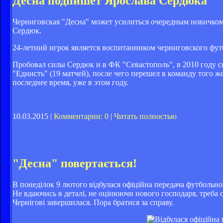
Десна подпишет Ярослава Сердюка
Черниговская "Десна" может усилиться очередным новичко
Сердюк.
24-летний игрок является воспитанником черниговского футб
Пробовал силы Сердюк и в ФК "Севастополь", в 2010 году сы
"Еднисть" (19 матчей), после чего перешел в команду того 
последнее время, уже в этом году.
10.03.2015 |
Комментарии: 0
|
Читать полностью
"Десна" повертається!
В понеділок 9 лютого відбулася офіційна передача футбольн
Не вдаючись в деталі, не оцінюючи нового господаря, треба
Чернігові завершилася. Пора братися за справу.