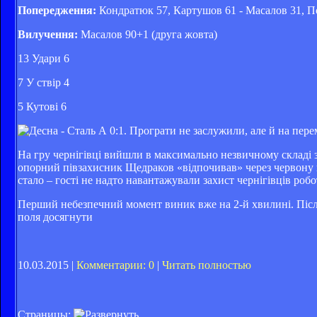
Попередження:
Кондратюк 57, Картушов 61 - Масалов 31, П
Вилучення:
Масалов 90+1 (друга жовта)
13 Удари 6
7 У ствір 4
5 Кутові 6
На гру чернігівці вийшли в максимально незвичному складі за
опорний півзахисник Щедраков «відпочивав» через червону к
стало – гості не надто навантажували захист чернігівців робо
Перший небезпечний момент виник вже на 2-й хвилині. Після
поля досягнути
10.03.2015 |
Комментарии: 0
|
Читать полностью
Страницы: