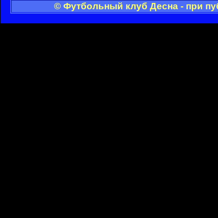
© Футбольный клуб Десна - при п