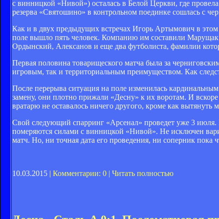
с винницкой «Нивой») осталась в Белой Церкви, где провела
резерва «Святошино» в контрольном поединке сошлась с че
Как и в двух предыдущих встречах Игорь Артымович в этом 
поле вышло пять человек. Компанию им составили Марущак,
Ордынский, Алексанов и еще два футболиста, фамилии кото
Первая половина товарищеского матча была за черниговским
игровым, так и территориальным преимуществом. Как следстви
После перерыва ситуация на поле изменилась кардинальным
замену, они плотно прижали «Десну» к их воротам. И вскоре
вратарю не оставалось ничего другого, кроме как вытянуть м
Свой следующий спарринг «Арсенал» проведет уже 3 июля. И
померяются силами с винницкой «Нивой». Не исключен вари
матч. Но, ни точная дата его проведения, ни соперник пока ч
10.03.2015 |
Комментарии: 0
|
Читать полностью