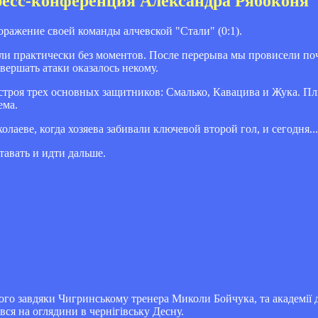
пресс-конференция Александра Рябоконя
ражение своей команды алчевской "Стали" (0:1).
ли практически без моментов. После перерыва мы провисели по
авершать атаки оказалось некому.
з строя трех основных защитников: Смалько, Кавацива и Жука.
ема.
лаеве, когда хозяева забивали ключевой второй гол, и сегодня...
тавать и идти дальше.
омого завдяки Чигринському тренера Миколи Бойчука, та академі
я на оглядини в чернігівську Десну.