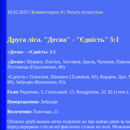
10.03.2015 |
Комментарии: 0
|
Читать полностью
Друга ліга. "Десна" - "Єдність" 5:1
«Десна» - «Єдність» 5:1
«Десна»:
Ширяєв, Панчук, Анеліков, Бриль, Чуланов, Павельк
Полтавець (Герасименко, 80).
«Єдність»: Плюснов, Шеншин (Толкачов, 83), Кордюк, Цап, М
60), Забродін (Коваленко, 83).
Голи:
Радченко, 5, Скепський, 15, Кондратюк, 32, 82 (з пен.),
Попередження:
Забродін
Вилучення:
Павелько, 21
Обласне дербі можна легко поділити на три майже рівні за ч
перед перервою і після неї фактично стояли на полі. Можлив