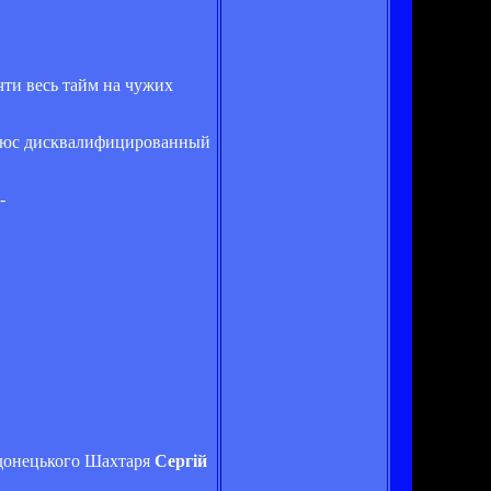
чти весь тайм на чужих
 Плюс дисквалифицированный
-
ї донецького Шахтаря
Сергій