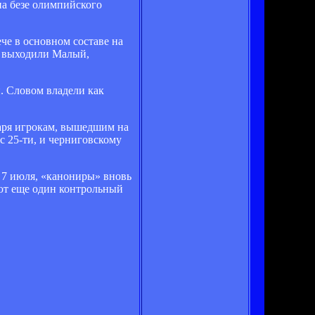
на безе олимпийского
че в основном составе на
у выходили Малый,
. Словом владели как
даря игрокам, вышедшим на
с 25-ти, и черниговскому
 7 июля, «канониры» вновь
ают еще один контрольный