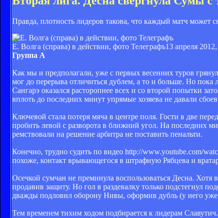
Вторая лига. Десна свергнула Сумы с 
Правда, плотность лидеров такова, что каждый матч может сн
Е. Волга (справа) в действии, фото Телеграфъ
13 апреля 2012,
Группа А
Как мы и предполагали, уже с первых весенних туров гряну
мог до перерыва отличиться дублем, а то и больше. Но пок
Сангарэ оказался расторопнее всех и со второй попытки зато
вплоть до последних минут упрямые хозяева не давали сбоев
Ключевой стала потеря мяча в центре поля. Гости в две пере
пробить левой с разворота в ближний угол. На последних ми
ремствовали на решение арбитра не поставить пенальти.
Конечно, трудно судить по видео http://www.youtube.com/wa
похоже, контакт врывающегося в штрафную Рябцева и вратар
Осечкой сумчан не преминула воспользоваться Десна. Хотя 
продавив защиту. Но гол в раздевалку только подстегнул п
дважды подловил оборону Нивы, оформив дубль (у него уже 
Тем временем тихим ходом подбирается к лидерам Славути