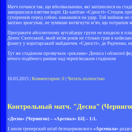
Матч почався так, що вболівальники, які запізнилися на ста
завершилася взяттям воріт. Це капітан «Єдності» Стецюк пр
суперників перед собою, наважився на удар. Той вийшов не с
запізно зреагував, не зумівши витягнути м’яч, що потрапив м
Програвати абсолютному аутсайдеру групи не входило в план
Денис Скепський, який вісім років не стільки грав в київськ
флангу у воротарський майданчик «Єдності», де Радченко, нез
Тут же стадіоном прозвучала «реклама» Дениса і обласної фе
нічого подібного раніше над чернігівським стадіоном
10.03.2015 |
Комментарии: 0
|
Читать полностью
Контрольный матч. "Десна" (Чернигов
«Десна» (Чернигов) – «Арсенал» БЦ – 1:1.
1 июля тренерский штаб белоцерковского
«Арсенала»
раздел