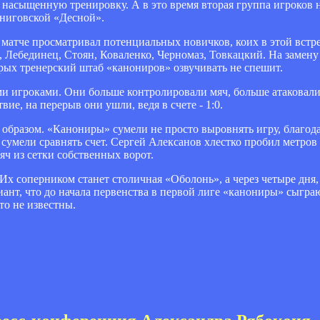
 насыщенную тренировку. А в это время вторая группа игроков 
рниговской «Десной».
матче просматривал потенциальных новичков, коих в этой встре
 Лебединец, Стоян, Коваленко, Черномаз, Товкацкий. На замен
рых тренерский штаб «канониров» озвучивать не спешит.
и игроками. Они больше контролировали мяч, больше атаковали
е, на перерыв они ушли, ведя в счете - 1:0.
 образом. «Канониры» сумели не просто выровнять игру, благо
 сумели сравнять счет. Сергей Алексанов хлестко пробил метров 
яч из сетки собственных ворот.
х соперником станет столичная «Оболонь», а через четыре дня,
ант, что до начала первенства в первой лиге «канониры» сыгр
то не известны.