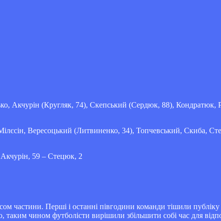
о, Акчурін (Кругляк, 74), Скепський (Сердюк, 88), Кондратюк, Р
ілєсін, Вересоцький (Литвиненко, 34), Топчевський, Скиба, Ст
 Акчурін, 59 – Стецюк, 2
асом частини. Перші і останні півгодини команди тішили публік
о, таким чином футболісти вирішили збільшити собі час для відп