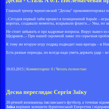
Десна - Сталь А 0:1. Послематчевая 
Главный тренер черниговской "Десны" прокомментировал по
- Сегодня первый тайм прошел в позиционной борьбе – игра
воротах, создавали моменты, вскрывали фланги...- Увы, но з
Не стоит забывать и про кадровые вопросы. Вирус вывел и
Щедраков...- При нашей скромной лавке это серьезная пробл
К тому же вторую игру подряд подводит наш вратарь – в Нико
Есть разные периоды, но всегда надо уметь держать удар – вс
10.03.2015 |
Комментарии: 0
|
Читать полностью
Десна переглядає Сергія Заїку
20-річний вихованець ізяславського футболу, а точніше від
Заїка
вирішив залишити бурштинський Енергетик і відправивс