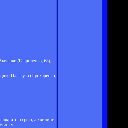
адченко (Гавриленко, 68),
ецюк, Палагута (Прохоренко,
у відкритою грою, а хвилини
очинку.