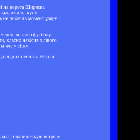
ей на ворота Ширяєва
езважаючи на купу
ь не побачив момент удару і
 чернігівського футболу
и, класно навісив з лівого
’яча у сітку.
до рідних пенатів. Ніколи
грала товарищескую встречу