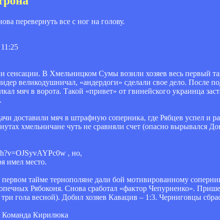
трона
ова перевернуть все с ног на голову.
 11:25
ли сенсации. В Хмельницком Сумы возили хозяев весь первый т
а лидер великодушничал, «андердоги» сделали свое дело. После 
лкал мяч в ворота. Такой «привет» от гвинейского украинца заст
.
дачи доставили мяч в штрафную соперника, где Рябцев успел и ра
нутах хмельничане чуть не сравняли счет (опасно вырывался Дон
tch?v=OJSyvAYPc0w , но,
я имел место.
в первом тайме тернополяне дали бой мотивированному соперник
одопечных Рябоконя. Снова сработал «фактор Чепурненко». Приш
три гола весной). Добил хозяев Кавацив – 1:3. Черниговцы сбр
ч. Команда Кирилюка