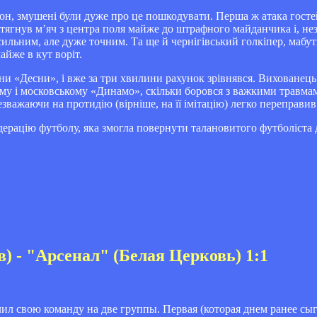
діон, змушені були дуже про це пошкодувати. Перша ж атака гост
отягнув м’яч з центра поля майже до штрафного майданчика і, н
ильним, але дуже точним. Та ще й чернігівський голкіпер, мабут
айже в кут воріт.
и «Десни», і вже за три хвилини рахунок зрівнявся. Вихованець
ому і московському «Динамо», скільки боровся з важкими травмам
важаючи на протидію (вірніше, на її імітацію) легко переправив м
дерацію футболу, яка змогла повернути талановитого футболіста 
) - "Арсенал" (Белая Церковь) 1:1
ил свою команду на две группы. Первая (которая днем ранее сы