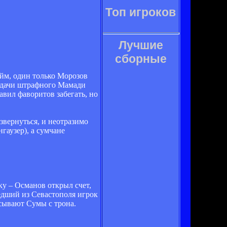
Топ игроков
Лучшие
сборные
айм, один только Морозов
подачи штрафного Мамади
авил фаворитов забегать, но
звернуться, и неотразимо
гаузер), а сумчане
у – Османов открыл счет,
едший из Севастополя игрок
асывают Сумы с трона.