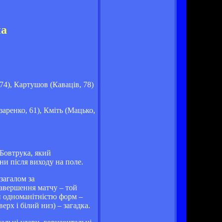
на
4), Картушов (Каваців, 78)
аренко, 61), Кміть (Мацько,
Бовтрука, який
ни після виходу на поле.
загалом за
завершення матчу – той
й одноманітністю форм –
ерх і білий низ) – загадка.