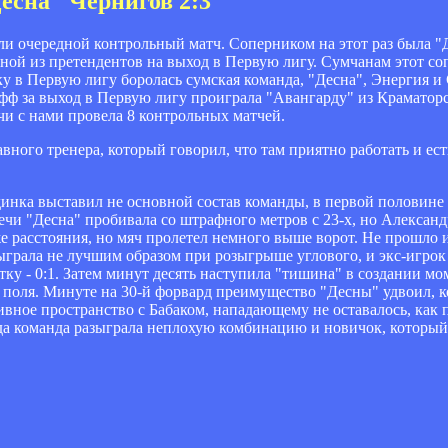
сна" Чернигов 2:3
и очередной контрольный матч. Соперником на этот раз была "Д
дной из претендентов на выход в Первую лигу. Сумчанам этот с
у в Первую лигу боролась сумская команда, "Десна", Энергия и 
офф за выход в Первую лигу проиграла "Авангарду" из Краматорс
чи с нами провела 8 контрольных матчей.
вного тренера, который говорил, что там приятно работать и ест
нка выставил не основной состав команды, в первой половине 
речи "Десна" пробивала со штрафного метров с 23-х, но Александ
же расстояния, но мяч пролетел немного выше ворот. Не прошло 
грала не лучшим образом при розыгрыше углового, и экс-игро
у - 0:1. Затем минут десять наступила "тишина" в создании мо
е поля. Минуте на 30-й форвард преимущество "Десны" удвоил, к
ивное пространство с Бабаком, нападающему не оставалось, как 
когда команда разыграла неплохую комбинацию и новичок, который