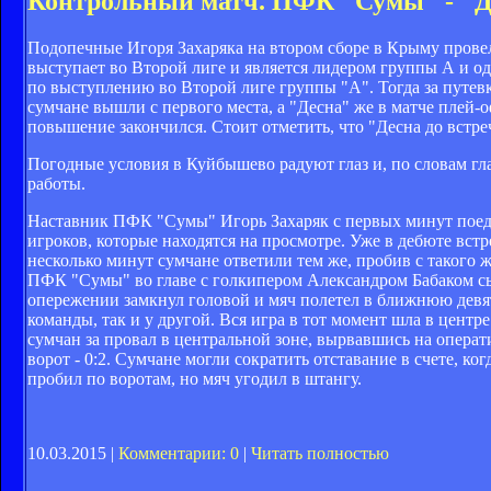
Контрольный матч. ПФК "Сумы" - "Де
Подопечные Игоря Захаряка на втором сборе в Крыму провел
выступает во Второй лиге и является лидером группы А и о
по выступлению во Второй лиге группы "А". Тогда за путевк
сумчане вышли с первого места, а "Десна" же в матче плей-
повышение закончился. Стоит отметить, что "Десна до встре
Погодные условия в Куйбышево радуют глаз и, по словам гла
работы.
Наставник ПФК "Сумы" Игорь Захаряк с первых минут поеди
игроков, которые находятся на просмотре. Уже в дебюте вст
несколько минут сумчане ответили тем же, пробив с такого 
ПФК "Сумы" во главе с голкипером Александром Бабаком сы
опережении замкнул головой и мяч полетел в ближнюю девятк
команды, так и у другой. Вся игра в тот момент шла в центр
сумчан за провал в центральной зоне, вырвавшись на операт
ворот - 0:2. Сумчане могли сократить отставание в счете, 
пробил по воротам, но мяч угодил в штангу.
10.03.2015 |
Комментарии: 0
|
Читать полностью