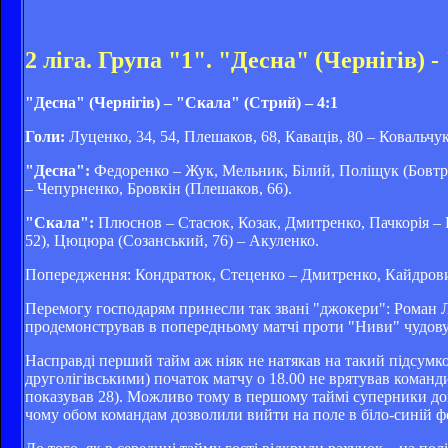
2 ліга. Група "1". "Десна" (Чернігів) 
"Десна" (Чернігів) – "Скала" (Стрий) – 4:1
Голи:
Луценко, 34, 54, Плешаков, 68, Каваців, 80 – Ковальчук
"Десна":
Федоренко – Жук, Мельник, Білий, Поліщук (Бовтру
– Чепурненко, Бровкін (Плешаков, 66).
"Скала":
Плюснов – Стасюк, Козак, Дмитренко, Пачкорія – Ка
52), Цюцюра (Созанський, 76) – Акуленко.
Попередження: Кондратюк, Стеценко – Дмитренко, Кайдров
Перемогу господарям принесли так звані "джокери": Роман 
продемонстрував в попередньому матчі проти "Ниви" чудову г
Насправді перший тайм аж ніяк не натякав на такий підсумков
друголігівськими) початок матчу о 18.00 не врятував команд
показував 28). Можливо тому в першому таймі суперники дов
чому обом командам дозволили вийти на поле в біло-синій форм