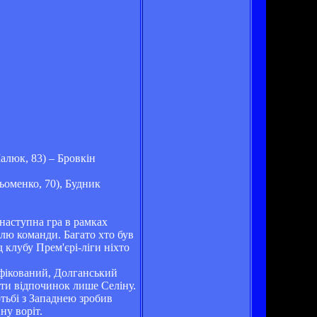
алюк, 83) – Бровкін
ьоменко, 70), Будник
 наступна гра в рамках
олю команди. Багато хто був
 клубу Прем'єрі-ліги ніхто
іфікований, Долганський
ати відпочинок лише Селіну.
отьбі з Западнею зробив
ну воріт.