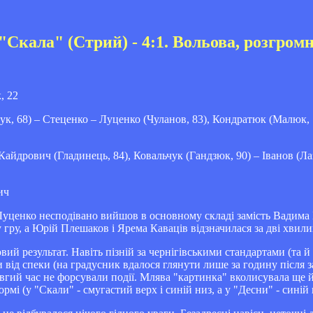
- "Скала" (Стрий) - 4:1. Вольова, розгром
, 22
к, 68) – Стеценко – Луценко (Чуланов, 83), Кондратюк (Малюк, 7
йдрович (Гладинець, 84), Ковальчук (Гандзюк, 90) – Іванов (Лаз
ич
Луценко несподівано вийшов в основному складі замість Вадима 
ру, а Юрій Плешаков і Ярема Каваців відзначилася за дві хвили
ий результат. Навіть пізній за чернігівськими стандартами (та й 
и від спеки (на градусник вдалося глянути лише за годину після 
гий час не форсували події. Млява "картинка" вколисувала ще 
і (у "Скали" - смугастий верх і синій низ, а у "Десни" - синій в