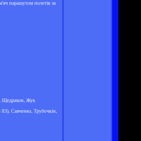
м'яч парашутом полетів за
к, Щедраков, Жук
 83), Савченко, Трубочкін,