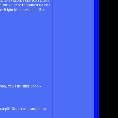
дальні удари, горизонтальні
данчика перетворився на гол
ише Юрія Максимова: "Вы
ва, так і нинішнього -
алерій Коротков запросив