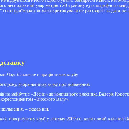
 не відбувалося нічого гідного уваги. Безадресні навіси, неточні 
Його несподіваний удар метрів з 20 з району кута штрафного май
на" гості приїжджих команд критикували не раз (варто згадати л
ідставку
ан Чаус більше не є працівником клубу.
го року, вчора написав заяву про звільнення.
ядів на майбутнє «Десни» як колишнього власника Валерія Коротко
з кореспондентом «Високого Валу».
 звільнення. – сказав він.
оках, повернувся у клуб у лютому 2009-го, коли новий власник В