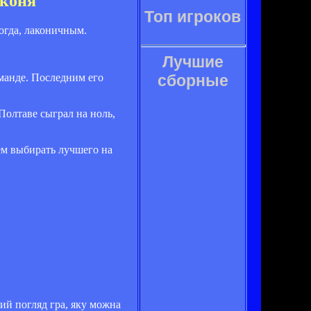
оконя
Топ игроков
огда, лаконичным.
Лучшие
оманде. Последним его
сборные
Полтаве сыграл на ноль,
дем выбирать лучшего на
ий погляд гра, яку можна