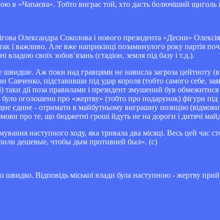
грою в «Чапаєва». Тобто виграє той, хто дасть болючіший щигол
рнігова Олександра Соколова і нового президента «Десни» Олексі
ак ї важливо. Але вже наприкінці позаминулого року партія почал
ладою своїх зобов’язань (стадіон, земля під базу і т.д.).
Не швидше. Аж поки над гравцями не нависла загроза цейтноту (в
 пан Савченко, підставивши під удар короля (тобто самого себе, 
олі) таки дії поза правилами і президент змушений був обмежитис
рі було оголошено про «жертву» (тобто про подарунок) фігури під
і одне єдине - отримати в майбутньому виграшну позицію (відмови
змови про те, що бюджетні гроші йдуть не на дороги і дитячі май
мування наступного ходу, яка тривала два місяці. Весь цей час с
рили дешевые, чтобы дым противней был». (с)
о швидко. Відповідь міської влади була наступною - жертву при