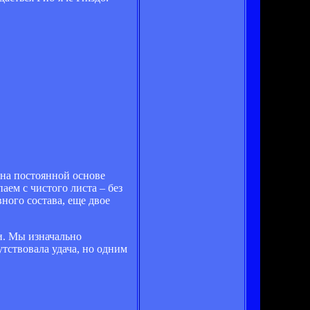
 на постоянной основе
аем с чистого листа – без
ного состава, еще двое
и. Мы изначально
утствовала удача, но одним