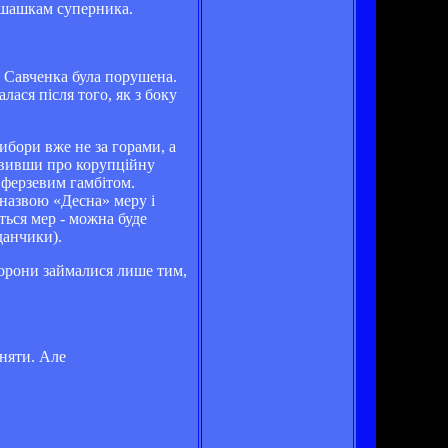
ь шашкам суперника.
я Савченка була порушена.
ася після того, як з боку
ибори вже не за горами, а
заявивши про корупційну
я ферзевим гамбітом.
 назвою «Десна» меру і
ться мер - можна буде
данчики).
торони займалися лише тим,
йняти. Але