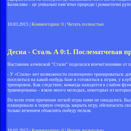
Балаклава – це унікальні пам’ятки природи і романтичні руї
10.03.2015 |
Комментарии: 0
|
Читать полностью
Десна - Сталь А 0:1. Послематчевая 
Наставник алчевской "Стали" поделился впечатлениями от по
- У «Стали» нет возможности полноценно тренироваться: до
поселиться на какой-нибудь базе и готовиться к играм, у клу
тренировок. Как следствие, команда находится в слабом фун
травмированы – взяли много молодых, некоторых из которых 
По всем этим причинам легкой игры нами не ожидалось. Был
планировали в первую очередь закрыть игру, обезопасить сво
только везением объяснять победу нельзя.
10.03.2015 |
Комментарии: 0
|
Читать полностью