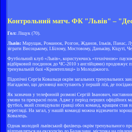
Контрольний матч. ФК "Львів" – "Дес
Гол:
Ліщук (70).
Львів:
Марущак, Романюк, Розгон, Жданов, Ільків, Панас, Л
зіграти Висоцькому, І.Білому, Мостовому, Даньківу, Кіцуті, Ч
Футбольний клуб «Львів», користуючись «технічною» паузою у
відбірковий поєдинок до ЧС-2010 з англійцями) продовжує п
тренувальній базі «Кримтеплиці» із Молодіжного.
Підопічні Сергія Ковальця окрім загальних тренувальних заня
Нагадаємо, що деснянці виступають у першій лізі, де посідаю
Як зазначив у телефонній розмові Сергій Іванович, наставн
умови та прекрасні поля. Адже у період перших офіційних м
футбол, який сповідували гравці обох команд, кращим став н
перегляді. На загал, у нашій команді можна відзначити хоро
Ковалець.
Однак молодий львівський фахівець окрім тренувального проц
відправляться на екскурсію до Балаклави, містечка на південн