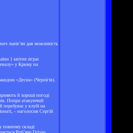
нич львів’ян дав можливість
їни 1 квітня зіграє
сеналу» у Криму на
омандою «Десна» (Чернігів).
прияють й хороші погоді
онів. Попри атакуючий
 перебуває у клубі на
онаті, – наголосив Сергій
 у повному складі
дається Риб’яче Гніздо.