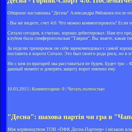
Десна - Горняк-Спорт 4:0. Послематч
Общение наставника "Десны" Александра Рябоконя после по
- Вы же видите, счет 4:0. Что можно комментировать? Если е
Ситало сегодня, я считаю, хорошо дебютировал. Нам его пр
клубом была симферопольская "Таврия". Вы знаете, какая там
За неделю тренировок он себя зарекомендовал с самой хорош
поставить в ворота Ситало. Это был своего рода риск, но в 
Ни с кем из вратарей мы расставаться не будем. Будет три –
данный момент и доверять защиту ворот именно ему.
10.03.2015 |
Комментарии: 0
|
Читать полностью
"Десна": шахова партія чи гра в "Чап
Між керівництвом ТОВ «ПФК Десна-Партнер» і міською владо