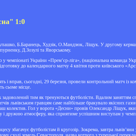
на" 1:0
упашко, Б.Баранець, Худзік, О.Мандзюк, Ліщук. У другому керма
епурненку, Д.Зозулі та Яворському.
 чемпіонаті України «Прем’єр-ліга», (національна команда Укра
ідготовку до календарного матчу 4 квітня проти київського «Ар
ть і вправ, сьогодні, 29 березня, провели контрольний матч із к
ть сьоме місце.
ик задоволений тим як тренуються футболісти. Вдалим заняттям с
атчів львівським гравцям саме найбільше бракувало якісних газ
аш колектив. Гол у ворота «Десни» провів Олександр Ліщук, який
шу і дружню атмосферу, яка сприятиме успішним виступам у чемпі
есу збагачує футболістам й кругозір. Зокрема, завтра львів’яни
ому сході земель Севастополя, назва котрого з турецької перекла