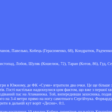
ланов, Павелько, Кобець (Герасименко, 68), Кондратюк, Радченко
стопад, Лобов, Шуляк (Кошелюк, 72), Таран (Котов, 86), Гуд, Сер
гри в Южному, де ФК «Суми» втратили два очки. Це ще більше з
ів. Гості настільки надихнулися цим фактом, що вже з першої х
подіваний пас на Атаманюка. Той, випередивши захисника, подав 
сього на 3-4 метри прямо на ногу самотнього Сергійчука. Форвар
ити в дальній кут воріт «Десни». 0:1.
отягом наступних 10 хвилин Кобець перевірив пильність Крупніче