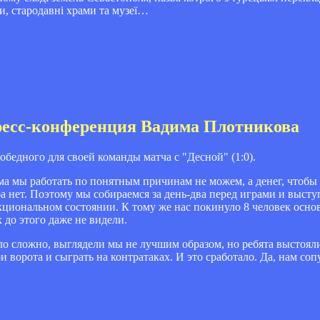
ни, стародавні храми та музеї…
пресс-конференция Вадима Плотникова
бедного для своей команды матча с "Десной" (1:0).
ма мы работать по понятным причинам не можем, а денег, чтобы
ба нет. Поэтому мы собираемся за день-два перед играми и выступ
кциональном состоянии. К тому же нас покинуло 8 человек основ
до этого даже не видели.
о сложно, выглядели мы не лучшим образом, но ребята выстоял
и ворота и сыграть на контратаках. И это сработало. Да, нам соп