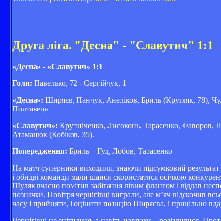
Друга ліга. "Десна" - "Славутич" 1:1
«Десна» - «Славутич» 1:1
Голи:
Павелько, 72 - Сергійчук, 1
«Десна»:
Ширяєв, Панчук, Анеліков, Бриль (Кругляк, 78), Чу
Полтавець.
«Славутич»:
Крупніченко, Лисоконь, Тарасенко, Фаворов, Ли
Атаманюк (Кобіков, 35).
Попередження:
Бриль – Гуд, Лобов, Тарасенко
На матч суперники виходили, знаючи підсумковий результат 
і обидві команди мали шанси скористатися осічкою конкурент
Шуляк вчасно помітив забігання лівим флангом і віддав нес
позначки. Повітря чернігівці виграли, але м’яч відскочив в
часу і прийняти, і оцінити позицію Ширяєва, і прицільно вдар
Чернігівці не знітилися, а навіть навпаки – розізлилися. Пр