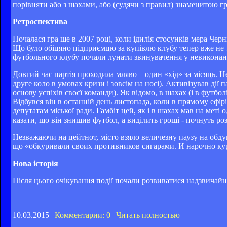
порівняти або з шахами, або (судячи з правил) знаменитою 
Ретроспектива
Почалася гра ще в 2007 році, коли ідилія стосунків мера Че
Що було обіцяно підприємцю за купівлю клубу тепер вже не т
футбольного клубу почали лунати звинувачення у невиконанні в
Довгий час партія проходила мляво – один «хід» за місяць. 
друге коло в умовах кризи і зовсім на носі). Активізував дії
основу успіхів своєї команди). Як відомо, в шахах (і в футб
Відбувся він в останній день листопада, коли в прямому ефі
депутатам міської ради. Гамбіт цей, як і в шахах мав на мет
казати, що він знищив футбол, а виділить гроші - почнуть ро
Незважаючи на цейтнот, місто взяло величезну паузу на обду
що «обкуривали своих противников сигарами. И нарочно ку
Нова історія
Після цього очікування події почали розвиватися надзвичайн
10.03.2015 |
Комментарии: 0
|
Читать полностью