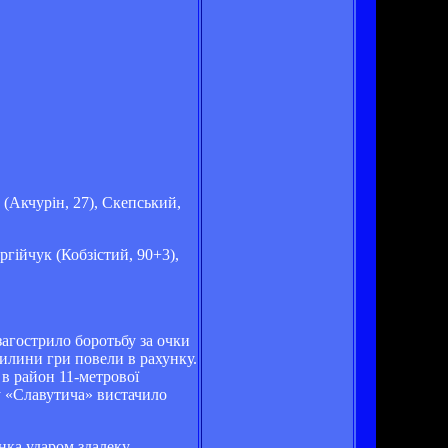
 (Акчурін, 27), Скепський,
гійчук (Кобзістий, 90+3),
агострило боротьбу за очки
вилини гри повели в рахунку.
в район 11-метрової
ду «Славутича» вистачило
нка ударом здалеку,