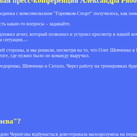
евая пресс-конференция Александра Ряб
единка с комсомольским "Горняком-Спорт" получилось, как ник
сть какие-то вопросы – задавайте.
едложил агент, который позвонил и устроил просмотр в нашей к
 ситуация...-
ей стороны, и мы решили, несмотря на то, что Олег Шевченко в 
итоге, где нужно было он команду выручил.
 Федоренко, Шевченко и Ситало. Через работу на тренировках бу
аєва"?
ю Чернігова відбувається довготривала малозрозуміла на перш