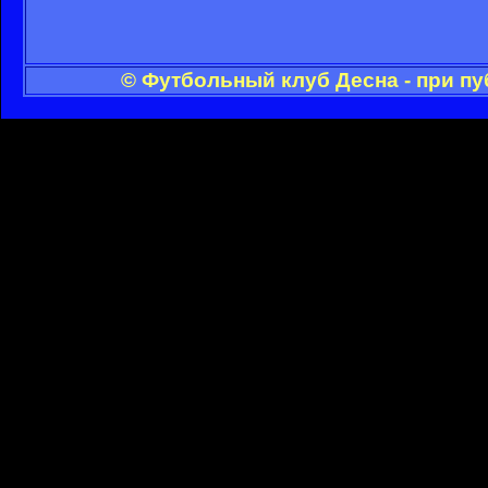
© Футбольный клуб Десна - при п