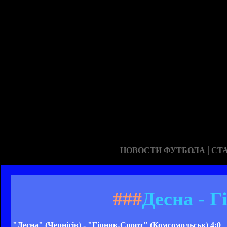
|
НОВОСТИ ФУТБОЛА
СТ
###
Десна - Г
"Десна" (Чернігів) - "Гірник-Спорт" (Комсомольськ) 4:0