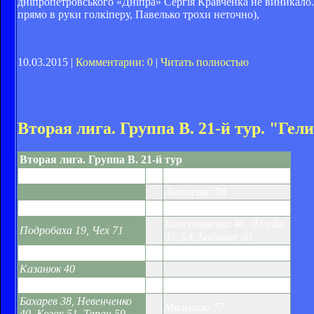
дніпропетровського «Дніпра» Сергія Кравченка не виникало. 
прямо в руки голкіперу, Павелько трохи неточно),
10.03.2015 |
Комментарии: 0
|
Читать полностью
Вторая лига. Группа В. 21-й тур. "Гел
Вторая лига. Группа В. 21-й тур
Горняк-Спорт
0:1
Гелиос
Анищенко 78
Уголек
2:4
Десна
Кожемяченко 46, Легеда
Подробаха 19, Чех 71
45, 54, Бобович 60
Днепр
1:0
МФК Александрия
Казанюк 40
Молния
4:1
Явор
Бахарев 38, Невенченко
Малышко 77
40, Козак 51, Таран 59