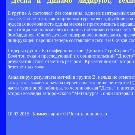
"Десна" и "Динамо" лидируют, "Техн
В группе А состоялся, без сомнения, один из центральных м
классе. После того, как в прошлом туре хозяева, футболисты
чудесная возможность одним махом и притормозить вырвавш
рогатинцы воспользовались сполна, победный гол на счету Ф
бомбардиров. Очной дуэлью лидеров воспользовались пресле
лидирующей парочки теперь составляет всего 4 и 6 очков со
Лидеры группы Б, симферопольское "Динамо-ИгроСервис" и 
Взял три очка и преследующий их овидиопольский "Днестр",
результатов стоит отметить разгром "Крымтеплицей" второй
безответных мяча.
Анализируя результаты матчей в группе В, нельзя не отметит
факт, что с момента начала первенства это лишь четвертое (!
части турнирной таблицы, то черниговская "Десна" и днепро
второй команды запорожского "Металлурга", очки потеряли 
10.03.2015 |
Комментарии: 0
|
Читать полностью