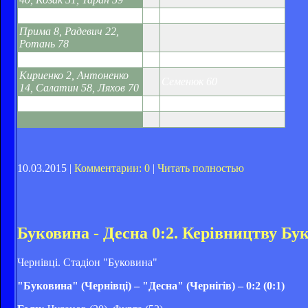
Ворскла-2
3:0
Металлург-2
Прима 8, Радевич 22,
Ротань 78
Ильичевец-2
4:1
Шахтер-3
Кириенко 2, Антоненко
Семенюк 60
14, Салатин 58, Ляхов 70
Олимпик
0:0
Металлист-2
10.03.2015 |
Комментарии: 0
|
Читать полностью
Буковина - Десна 0:2. Керівництву Бук
Чернівці. Стадіон "Буковина"
"Буковина" (Чернівці) – "Десна" (Чернігів) – 0:2 (0:1)