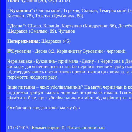
Голи:
Чуланов (20), Фурта (52)
"Буковина":
Одольський, Тєрєхов, Скидан, Темерівський (к/к
Косован, 78), Толстяк (Дем'янчук, 88)
"Десна":
Сітало, Каваців, Картушов (Кондратюк, 86), Деребч
Щедраков (Смалько, 89), Чуланов
Попередження:
Щедраков (45)
Чернівецька «Буковина» приймала «Десну» з Чернігова в День
випадку досягнення цього став би першим очковим здобутком
підтверджувались статистикою протистояння цих команд за час
перемогти жодного разу.
Інше питання – яких уболівальників? На матчі чернівчан із к
підтримка трибун «жовто-чорним» потрібна як ніколи. Із ко
відмітити й те, що з уболівальниками міста від керівництва кл
Особливою «родзинкою» матчу був
10.03.2015 |
Комментарии: 0
|
Читать полностью