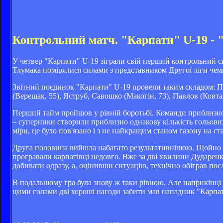
Контрольний матч. "Карпати" U-19 - 
У четвер "Карпати" U-19 зіграли свій перший контрольний с
Тлумака помірялися силами з представником Другої ліги чем
Звітний поєдинок "Карпати" U-19 провели таким складом: Підк
(Верещак, 55), Яструб, Савошко (Макогін, 73), Павлов (Ковт
Перший тайм пройшов у рівній боротьбі. Команди приблизно о
– суперники створили приблизно однакову кількість гольових 
міри, це було пов'язано і з не найкращим станом газону на ст
Друга половина вийшла набагато результативнішою. Щойно по
програвали карпатівці недовго. Вже за дві хвилини Дударенко
добивати одразу, а, оцінивши ситуацію, технічно обіграв посл
В подальшому гра була знову ж таки рівною. Але наприкінці м
цими голами дві хороші нагоди забити мав нападник "Карпат