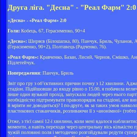
Друга ліга. "Десна" - "Реал Фарм" 2:0
«Десна» - «Реал Фарм» 2:0
Голи:
Кобець, 67, Герасименко, 90+4
«Десна»:
Ширяєв (Білошапка, 80), Панчук, Бриль, Чуланов, А
(Герасименко, 90+2), Полтавець (Радченко, 76).
«Реал Фарм»:
Кравченко, Базан, Лисий, Чернов, Смішко, Анд
Підлетейчук.
Попередження
: Панчук, Бриль
Звіт про гру з об’єктивних причин почну з 12 хвилини. Адже
стадіон. Підійшовши до входу рівно о 15.00, я побачила велич
лише один вузький прохід, запускала людей через нього парті
необхідністю підтримувати правопорядок на стадіоні, але ви
й мріяти не доводиться)? І по-друге, як за таких умов навкол
пластикових стаканчиків, розливаючи її з «анонімної» (тобто
Отже, з тієї самої 12-ї хвилини, коли мені вдалося наблизити
моменти, а навіть переходи через центральну вісь кількістю 
чужій половині поля і методично розгойдували редути суперн