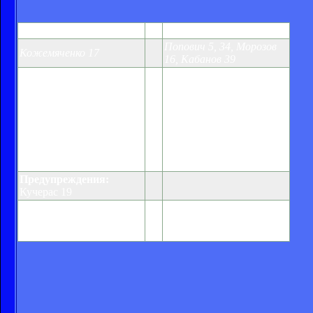
Десна
1:4
Кривбасс
Попович 5, 34, Морозов
Кожемяченко 17
16, Кабанов 39
Горяинов, Дмитриев,
Коледа (Бобров 46),
Котов, Джинович,
Кучерас (Круковец 46),
Никитенко, Морозов
Шубин (Позняк 18),
(Кашевский 80),
Бондарчук, Бабор,
Тодорович, Спевак,
Ардальянов, Савенчук,
Алегбе, Кабанов (Грицук
Кожемяченко, Ахрамеев,
76), Попович (Салахович
Гавриш, Бобович
46)
Предупреждения:
Кучерас 19
Нереализованный
пенальти:
Кожемяченко
83