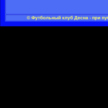
© Футбольный клуб Десна - при п