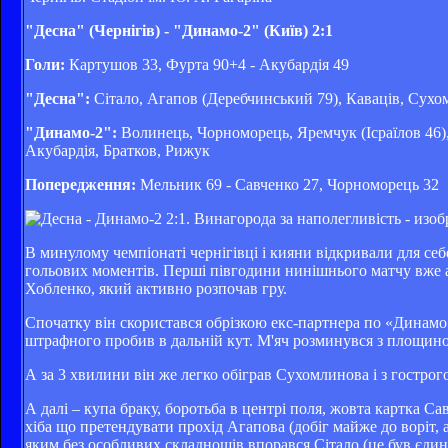
"Десна" (Чернігів) - "Динамо-2" (Київ) 2:1
Голи:
Картушов 33, Фурта 90+4 - Акубардія 49
"Десна":
Сітало, Агапов (Деребчинський 79), Каваців, Сухо
"Динамо-2":
Волинець, Чорноморець, Яремчук (Ісраїлов 46),
Акубардія, Братков, Рижук
Попередження:
Мельник 69 - Савченко 27, Чорноморець 32
В минулому чемпіонаті чернігівці і кияни відкривали для се
гольових моментів. Перші півгодини нинішнього матчу вже а
Хобленко, який активно розпочав гру.
Спочатку він скористався обрізкою екс-партнера по «Динамо»
штрафного пробив в дальній кут. М'яч розминувся з площино
А за 3 хвилини він же легко обіграв Сухомлинова і з гострог
А далі – купа браку, боротьба в центрі поля, жовта картка С
хіба що претендувати прохід Агапова (добіг майже до воріт, а
яким без особливих складнощів впорався Сітало (це був єдин