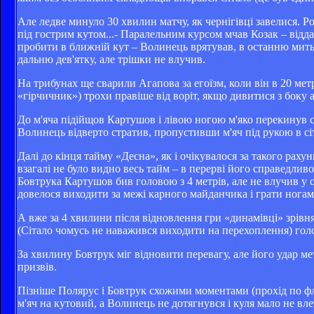
Але ледве минуло 30 хвилин матчу, як чернігівці завелися. 
під гострим кутом...- Паралельним курсом мчав Козак – відд
пробити в ближній кут – Волинець врятував, в останню мить
дальню дев'ятку, але трішки не влучив.
На трибунах ще сварили Агапова за егоїзм, коли він в 20 ме
«гірчичник») трохи правіше від воріт, якщо дивитися з боку 
До м'яча підійщов Картушов і лівою ногою м'яко перекинув с
Волинець відверто стратив, пропустивши м'яч під рукою в сі
Далі до кінця тайму «Десна», як і очікувалося за такого ра
взагалі не було видно весь тайм – в перерві його справедливо
Бовтрука Картушов бив головою з 4 метрів, але не влучив у 
довелося виходити за межі карного майданчика і грати ногам
А вже за 4 хвилини після відновлення гри «динамівці» зрівня
(Сітало чомусь не наважився виходити на перехоплення) гол
За хвилину Бовтрук міг відновити перевагу, але його удар ме
призвів.
Пізніше Полярус і Бовтрук схожими моментами (прохід по фла
м'яч на кутовий, а Волинець не дотягнувся і куля мало не вле