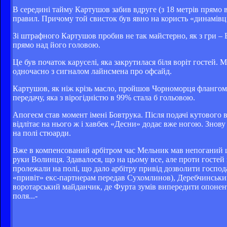
В середині тайму Картушов забив вдруге (з 18 метрів прямо 
правил. Причому той свисток був явно на користь «динамівц
Зі штрафного Картушов пробив не так майстерно, як з гри – В
прямо над його головою.
Це був початок каруселі, яка закрутилася біля воріт гостей.
одночасно з сигналом лайнсмена про офсайд.
Картушов, як ніж крізь масло, пройшов Чорноморця флангом 
передачу, яка з вірогідністю в 99% стала б гольовою.
Апогеєм став момент імені Бовтрука. Після подачі кутового 
відлітає на нього ж і хавбек «Десни» додає вже ногою. Знову
на полі стюарди.
Вже в компенсований арбітром час Мельник мав непоганий ша
руки Волинця. Здавалося, що на цьому все, але проти госте
пролежали на полі, що дало арбітру привід дозволити господ
«привіт» екс-партнерам передав Сухомлинов), Деребчинський,
воротарський майданчик, де Фурта зумів випередити опонент
поля...-