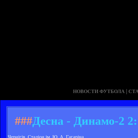
|
НОВОСТИ ФУТБОЛА
СТ
###
Десна - Динамо-2 2:
Чернігів. Стадіон ім. Ю. А. Гагаріна