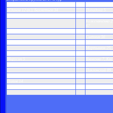
Газовик-ХГВ
2:1
Арсенал-2
Жданов 12 (п.), Бахметьев 34
Попадоха 5
Уголек
0:3
Десна
Кожемяченко 29
87
Металлург-2 З
0:1
Шахтер-3
Сытник 56
Гелиос
0:2
Сталь
Мартынюк 25, 
Электрон
1:2
Металлист-2
Марусич 5
Яковенко 7, Кис
Металлург-2 Д
0:1
Днепр-2
Поклонский 89
Ворскла-2
1:0
Авангард-Инт
Попов 14
Ильичевец-2
0:0
Явор