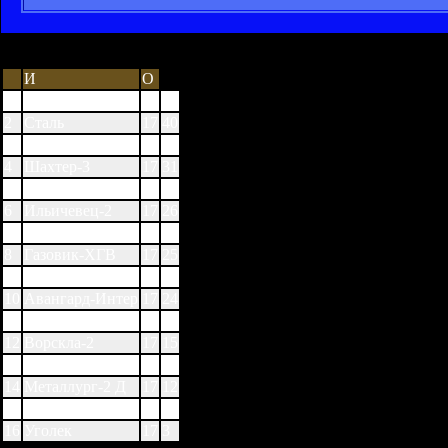
И
О
1
Десна
17
42
2
Сталь
17
40
3
Металлург-2 З
17
38
4
Шахтер-3
17
31
5
Металлист-2
17
31
6
Ильичевец-2
17
26
7
Гелиос
17
26
8
Газовик-ХГВ
17
25
9
Явор
17
25
10
Авангард-Интер
17
24
11
Днепр-2
17
22
12
Ворскла-2
17
15
13
Электрон
17
13
14
Металлург-2 Д
17
12
15
Арсенал-2
17
9
16
Уголек
17
3