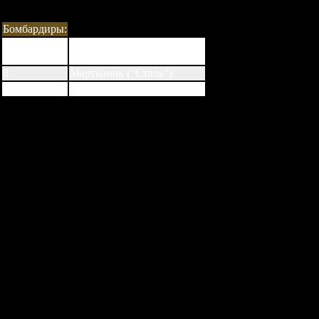
Бомбардиры:
Ильяшов ("Металлург-2" З)
11
Колесник ("Ильичевец-2")
8
Мартынюк ("Сталь")
7
Бобович ("Десна")