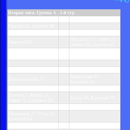
Вторая лига. Группа А . 3-й тур
Десна
2:0
Княжа
Гавриш 24, Колодин 38
Факел
1:4
Рава
Покладок 13, Габян 14,
Романчук 63
Павлюх 56, Костик 65
не
Динамо-3
Сокол
сост.
МФК Житомир
2:2
Оболонь-2
Коврижкин 31,
Доманський 48, 71
Коробкин 44
Буковина
4:2
Житычи
Дележа 7, Кифяк 13,
Комар 66, Кучерчук 74
Тофан 72, Семенюк 79
Нива
3:0
Нефтяник
Никанович 27, Удич 31,
Кожедуб 64
Освита
2:1
Черногора