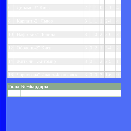
5
"Рава" Рава-Руськая
3
2
0
1
5-2
6
6
"Динамо-3" Киев
2
1
1
0
2-1
4
7
"Факел" Ивано-Франковск
3
1
1
1
3-5
4
8
"Карпати-2" Львов
3
1
1
1
2-4
4
9
"Освита" Киев
3
1
0
2
2-4
3
10
"Нафтовик" Долина
3
1
0
2
2-6
3
11
"МФК Житомир" Житомир
3
0
2
1
3-4
2
12
"Оболонь-2" Киев
3
0
2
1
3-4
2
13
"Княжа" Счастливое
3
0
1
2
3-6
1
14
"Житычи" Житомир
3
0
1
2
2-5
1
15
"Сокол" Бережаны
2
0
1
1
1-8
1
16
"Чорногора" Ивано-Франковск
3
0
0
3
1-6
0
Голы
Бомбардиры
4
Семенюк ("Буковина")