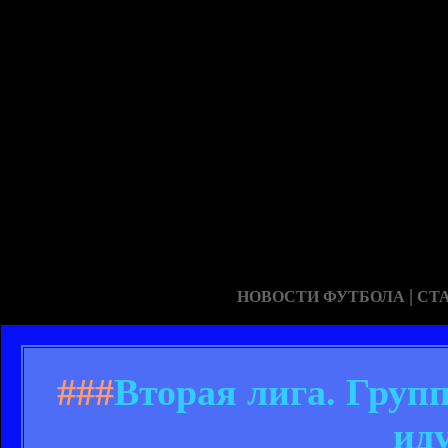
|
НОВОСТИ ФУТБОЛА
СТ
###
Вторая лига. Групп
иду