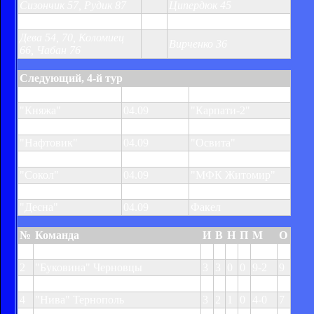
Сизончик 57, Рудик 87
Ципердюк 45
Верес
4:1
Карпати-2
Дева 54, 70, Коломиец
Вирченко 36
66, Чабан 76
Следующий, 4-й тур
"Оболонь-2"
03.09
"Буковина"
"Княжа"
04.09
"Карпати-2"
"Чорногора"
04.09
"Верес"
"Нафтовик"
04.09
"Освита"
"Житычи"
04.09
"Нива"
"Сокол"
04.09
"МФК Житомир"
"Рава"
04.09
"Динамо-3"
"Десна"
04.09
Факел
№
Команда
И
В
Н
П
М
О
1
"Десна" Чернигов
3
3
0
0
10-0
9
2
"Буковина" Черновцы
3
3
0
0
9-2
9
3
"Верес" Ровно
3
2
1
0
9-4
7
4
"Нива" Тернополь
3
2
1
0
4-0
7