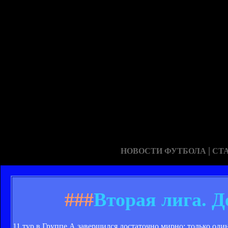
|
НОВОСТИ ФУТБОЛА
СТ
###
Вторая лига. 
11 тур в Группе А завершился достаточно мирно: только оди