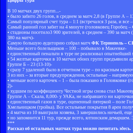
Цифры тура
В 10 матчах двух групп...-
• было забито 26 голов, в среднем за матч 2,8 (в Группе А – 13
Самый популярный счет тура – 1:1 (встречался 3 раза, и все –
Самый ранний гол забит на 4 минуте (головковец Горобец – 
• стадионы посетило3 900 зрителей, в среднем – 390 за матч (
380 на матч)-
Самую большую аудиторию собрал матч
ФК Тернополь – 
Меньше всего болельщиков – 100 – побывало в Макеевке-
• единственный пенальти в туре не реализовал опытнейший 
• 54 желтые карточки в 10 матчах обоих групп предъявили ар
Группе Б – 23 (13-10)-
• сразу 7 удалений было в отчетном туре – по красным карточ
3 из них – за вторые предупреждения, остальные – напрямую
• меньше всего карточек – 1 – была показано в Головковке (го
2)-
• худшим по коэффициенту Честной игры снова стал Макеевуго
Группе А – Скала, 8,000- у УАКа, не набравшего ни карточки,
• единственный газон в туре, оцененный пятеркой – поле Го
Хмельницком (тройка). Все остальные покрытия 8 арен полу
• 4 матча из 10 выиграли хозяева, 3 завершились ничьей, еще 
• но запомнится 11 тур, прежде всего, ялтинским демаршем. Э
***
Рассказ об остальных матчах тура можно почитать
здесь
.