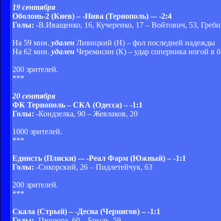
19 сентября
Оболонь-2 (Киев) – -
Нива (Тернополь) -
– -
2:4
Голы: -
В.Иващенко, 16, Кучеренко, 17 – Войтович, 53, Греби
На 59 мин.
удален
Ливицкий (Н) – фол последней надежды
На 62 мин.
удален
Черемисин (К) – удар соперника ногой в б
200 зрителей.
***
20 сентября
ФК Тернополь – СКА (Одесса) – -
1:1
Голы: -
Кондзелка, 90 – Жевлаков, 20
1000 зрителей.
***
Еднисть (Плиски) -
– -
Реал Фарм (Южный) – -
1:1
Голы: -
Сикорский, 26 – Пидлетейчук, 63
200 зрителей.
***
Скала (Стрый)
– -
Десна (Чернигов) – -
1:1
Голы: -
Цюцюра, 60 – Брыль, 59