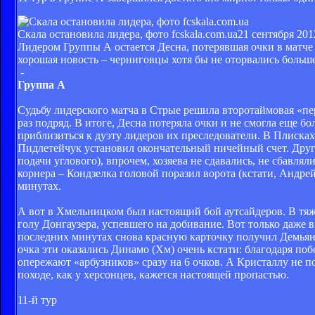
Скала остановила лидера, фото fcskala.com.ua
21 сентября 201
Лидером Группы А остается Десна, потерявшая очки в матч
хорошая новость – черниговцы хотя бы не оторвались больше
-
Группа А
Судьбу лидерского матча в Стрые решила второтаймовая «п
раз подряд. В итоге, Десна потеряла очки и не смогла еще б
приблизиться к дуэту лидеров их преследователи. В Плисках
Пидлетейчук установил окончательный ничейный счет. Друга
подачи углового), впрочем, хозяева не сдавались, не сбавля
корнера – Кондзелка головой поразил ворота (кстати, Андре
минутах.
А вот в Хмельницком был настоящий бой аутсайдеров. В тяж
голу Донгаузера, успевшего на добивание. Вот только даже
последних минутах снова красную карточку получил Демьянч
очка эти оказались Динамо (Хм) очень кстати: благодаря поб
опережают «арбузников» сразу на 6 очков. А Кристаллу не по
походе, как у херсонцев, кажется настоящей пропастью.
11-й тур