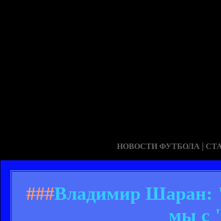
|
НОВОСТИ ФУТБОЛА
СТ
###
Владимир Шаран: "
мы с 