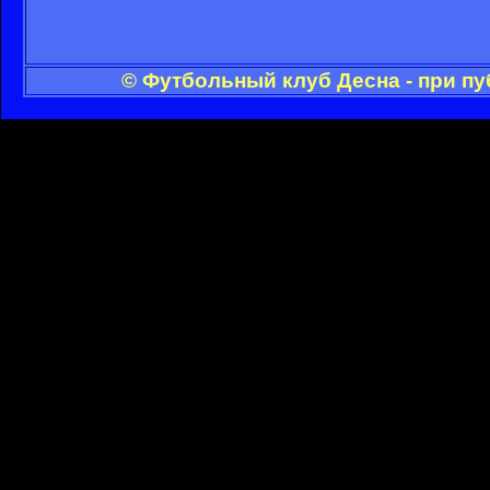
© Футбольный клуб Десна - при п