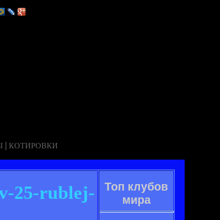
|
Ы
КОТИРОВКИ
Топ клубов
v-25-rublej-
мира