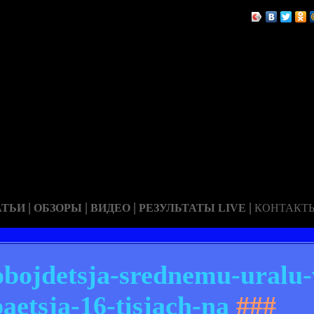
|
|
|
|
АТЬИ
ОБЗОРЫ
ВИДЕО
РЕЗУЛЬТАТЫ LIVE
КОНТАКТ
obojdetsja-srednemu-uralu-
aetsja-16-tisjach-na
###