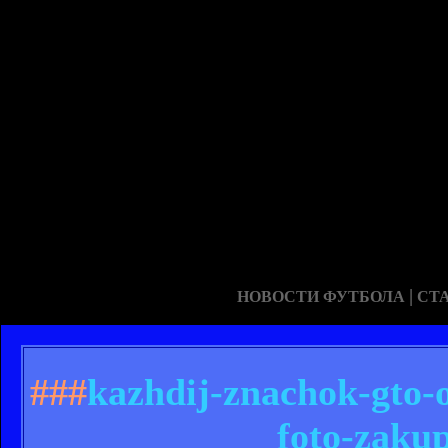
|
НОВОСТИ ФУТБОЛА
СТ
###
kazhdij-znachok-gto-
foto-zakup