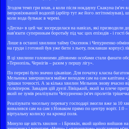
Згодом темп гри впав, а коли після нокдауну Скакуна (м'яч 
імпровізований водопій (арбітр тут же його легітимізував), ш
коли вода булькає в череві.
«Десна» в цей час зосередилася на навісах, які призводили 
нав'язати суперникам боротьбу під час цих епізодів - і гості 
Лише в останні хвилини тайму Оксенюк і Чепурненко обміня
на груди і готовий був уже бити з льоту, поклавши корпус) л
В ці хвилини головними дійовими особами стали фанати обох
«Тернопіль, Чернігів – разом у першу лігу».
По перерві було значно цікавіше. Для початку класна багато
Мельника завершилася майже виходом сам на сам капітана «Д
трішки точності. А за кілька хвилин Мельник знову вчасно ві
голкіпером. Завадив цій дуелі Лівіцький, який за плече при
який не зумів реалізувати Чепурненко (м'яч пролетів трішечк
Реалізувати чисельну перевагу господарі змогли вже за 10 х
вивалився сам на сам з Новаком прямо по центру воріт. 1:0
віртуальну колиску на кромці поля.
Минуло ще шість хвилин – і Бровкін, який щойно вийшов на 
захисника і воротаря «Ниви» і «парашутом» надіславши м'яч у