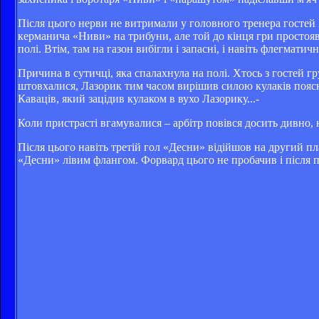
Після цього нерви не витримали у головного тренера гостей І
керманича «Ниви» на трибуни, але той до кінця гри простояв з
полі. Втім, там на газон вибігли і запасні, і навіть флегмат
Причина в сутичці, яка спалахнула на полі. Хтось з гостей 
штовхалися, Лазорик тим часом вирішив силою кулаків поясн
Каваців, який зацідив кулаком в вухо Лазорику...-
Коли пристрасті вгамувалися – арбітр повівся досить дивно, 
Після цього навіть третій гол «Десни» відійшов на другий п
«Десни» лівим флангом. Форвард цього не пробачив і після па