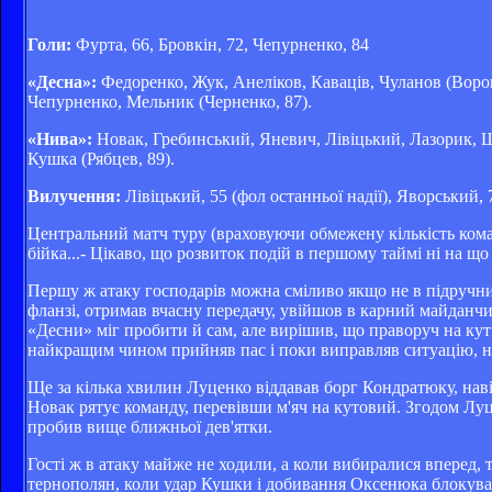
Голи:
Фурта, 66, Бровкін, 72, Чепурненко, 84
«Десна»:
Федоренко, Жук, Анеліков, Каваців, Чуланов (Воронч
Чепурненко, Мельник (Черненко, 87).
«Нива»:
Новак, Гребинський, Яневич, Лівіцький, Лазорик, Ш
Кушка (Рябцев, 89).
Вилучення:
Лівіцький, 55 (фол останньої надії), Яворський, 
Центральний матч туру (враховуючи обмежену кількість ком
бійка...- Цікаво, що розвиток подій в першому таймі ні на щ
Першу ж атаку господарів можна сміливо якщо не в підручн
фланзі, отримав вчасну передачу, увійшов в карний майданчик
«Десни» міг пробити й сам, але вирішив, що праворуч на кут
найкращим чином прийняв пас і поки виправляв ситуацію, н
Ще за кілька хвилин Луценко віддавав борг Кондратюку, наві
Новак рятує команду, перевівши м'яч на кутовий. Згодом Луц
пробив вище ближньої дев'ятки.
Гості ж в атаку майже не ходили, а коли вибиралися вперед,
тернополян, коли удар Кушки і добивання Оксенюка блокували