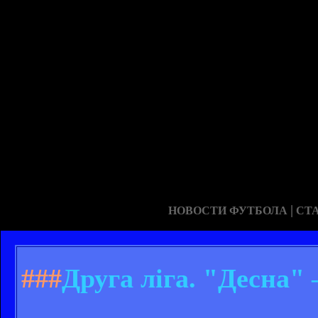
|
НОВОСТИ ФУТБОЛА
СТ
###
Друга ліга. "Десна" 