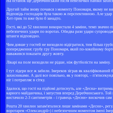
На останок ще Деребчинський після невеличкої паніки захисн
Другий тайм знову почався з моменту Пономаря, якому не вис
Відповідь господарів була такою ж перспективною. Але удар 
Хет-трик то вже було б занадто.
Гості, які до 52 хвилини використали 4 заміни, темп значно 
небезпечних удари по воротах. Обидва рази удари супроводжу
штанги відповідно.
Чим довше у гостей не виходило відігратися, тим більш грубо 
попередження: грубу гру Пономаря, який по-хокейному бортон
наважився показати другу жовту.
Лікарі на поле виходили не рідше, ніж футболісти на заміну.
І тут лідери все ж забили. Імереков зіграв як кваліфікований
захисниками. А далі все повільно, як у повторі, – п'ятисекун
ніг і потрапляє в сітку.
Здалося, що гості на підйомі дотиснуть, але «Десна» витрима
карного майданчика, і запустив вперед Деребчинського. Той п
вистачило 2-3 сантиметрів – і гравець «Десни» вискочив сам н
Решта 20 хвилин запам'яталися лише замінами «Десни», регул
воротарем «Олександрії») і небезпечним моментом імені Іме