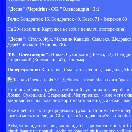
"Десна" (Чернігів) - ФК "Олександрія" 3:1
Голи:
Кондратюк 16, Кондратюк 40, Козак 71 - Імереков 63
На 20-й хвилині Картушов
не забив
пенальті (поперечина)
"Десна":
Сітало, Жук, Мельник Каваців, Смалько, Щедраков,
Деребчинський (Агапов, 78).
ФК "Олександрія":
Новак, Сухоцький (Ломко, 52), Шендрик,
Старенький (Коломоєць, 41), Пономар.
Попередження:
Картушов, Смалько – Леонов, Іващенко, Ми
Нинішня «Олександрія» - особливий суперник для чернігівців.
Ломко, Сухоцький, Старенький, Чепурненко...- Але матч очік
закривається біля власних воріт навіть на виїзді, а отже – дає
Вже в дебюті гості це продемонстрували. Пономар вже в перш
вже на мить випередив Сітало, який видряпав м'яч з-під ніг 
Втім, як швидко почали, так швидко і згорнулися. Наступні 
лівий фланг на правий, добіг до бокової лінії карного майда