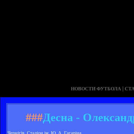
|
НОВОСТИ ФУТБОЛА
СТ
###
Десна - Олександр
Чернігів. Стадіон ім. Ю. А. Гагаріна