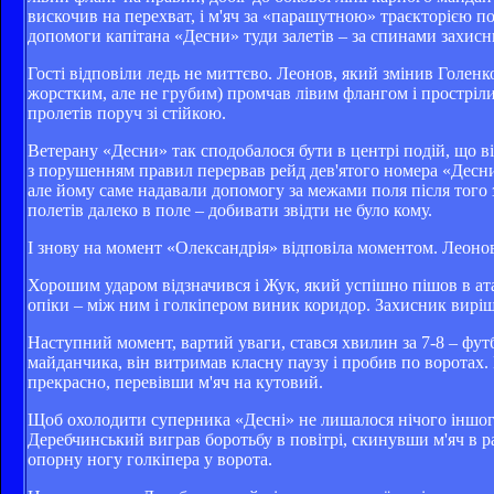
вискочив на перехват, і м'яч за «парашутною» траєкторією пол
допомоги капітана «Десни» туди залетів – за спинами захисн
Гості відповіли ледь не миттєво. Леонов, який змінив Голенк
жорстким, але не грубим) промчав лівим флангом і прострілив
пролетів поруч зі стійкою.
Ветерану «Десни» так сподобалося бути в центрі подій, що 
з порушенням правил перервав рейд дев'ятого номера «Десн
але йому саме надавали допомогу за межами поля після того 
полетів далеко в поле – добивати звідти не було кому.
І знову на момент «Олександрія» відповіла моментом. Леоно
Хорошим ударом відзначився і Жук, який успішно пішов в ата
опіки – між ним і голкіпером виник коридор. Захисник виріш
Наступний момент, вартий уваги, стався хвилин за 7-8 – футб
майданчика, він витримав класну паузу і пробив по воротах. П
прекрасно, перевівши м'яч на кутовий.
Щоб охолодити суперника «Десні» не лишалося нічого іншого,
Деребчинський виграв боротьбу в повітрі, скинувши м'яч в 
опорну ногу голкіпера у ворота.