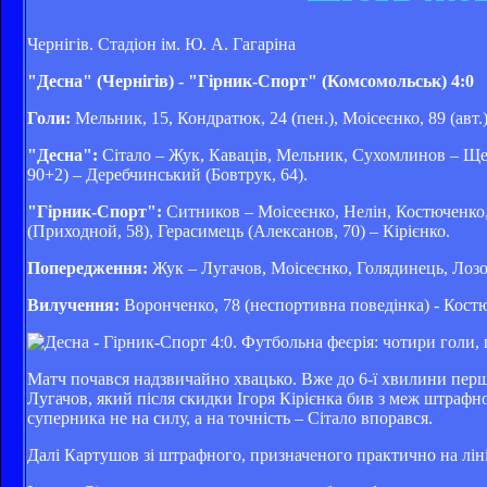
Чернігів. Стадіон ім. Ю. А. Гагаріна
"Десна" (Чернігів) - "Гірник-Спорт" (Комсомольськ) 4:0
Голи:
Мельник, 15, Кондратюк, 24 (пен.), Моісеєнко, 89 (авт.
"Десна":
Сітало – Жук, Каваців, Мельник, Сухомлинов – Ще
90+2) – Деребчинський (Бовтрук, 64).
"Гірник-Спорт":
Ситников – Моісеєнко, Нелін, Костюченко,
(Приходной, 58), Герасимець (Алексанов, 70) – Кірієнко.
Попередження:
Жук – Лугачов, Моісеєнко, Голядинець, Лоз
Вилучення:
Воронченко, 78 (неспортивна поведінка) - Костю
Матч почався надзвичайно хвацько. Вже до 6-ї хвилини перш
Лугачов, який після скидки Ігоря Кірієнка бив з меж штрафн
суперника не на силу, а на точність – Сітало впорався.
Далі Картушов зі штрафного, призначеного практично на ліні