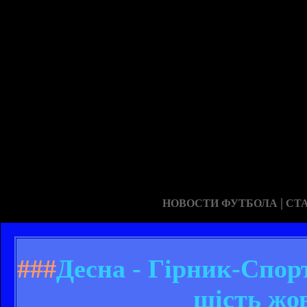
|
НОВОСТИ ФУТБОЛА
СТ
###
Десна - Гірник-Спорт
шість жо