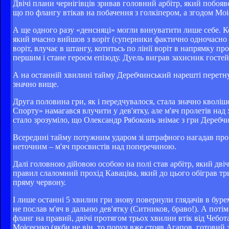
Двічі плани чернігівців зривав головний арбітр, який побояв
що по флангу втікав на побачення з голкіпером, а згодом Мо
А ще одного разу «денсняці» могли винуватити лише себе. К
який вчасно вийшов з воріт (суперники фактично одночасно б
воріт, влучає в штангу, котитьсь по лінії воріт в напрямку п
першим і стане героєм епізоду. Дуель виграв захисник гостей,
А на останній хвилині тайму Деребчинський нарешті перетнувс
значно вище.
Друга половина гри, як і передчувалося, стала значно кволіш
Спорту» намагався влучити у дев'ятку, але м'яч пролетів над
стало зрозуміло, що Олександр Рябоконь знімає з гри Деребч
Всередині тайму потужним ударом зі штрафного нагадав про с
неточним – м'яч просвистів над поперечиною.
Далі головною дійовою особою на полі став арбітр, який дві
правил слаломний прохід Каваціва, який до цього обіграв тр
пряму червону.
І лише останні 5 хвилин гри знову повернули глядачів в буре
не послав м'яч в дальню дев'ятку (Ситников, браво!). А поті
фланг на правий, двічі протягом трьох хвилин втік від Чебот
Моісеєнко (якби не він, то поруч вже стояв Агапов, готовий 