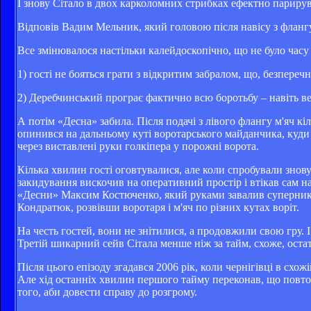
І знову Сітало в двох карколомних стрибках ефектно парирув
Відповів Вадим Мельник, який головою після навісу з флангу
Все змінювалося настільки калейдоскопічно, що не було часу на
1) гості не бояться грати з відкритим забралом, що, безпереч
2) Деребчинський програє фактично всю боротьбу – навіть верх
А потім «Десна» забила. Після подачі з лівого флангу м'яч кі
опинився на дальньому куті воротарського майданчика, куди
через виставлені руки голкіпера у порожні ворота.
Кілька хвилин гості оговтувалися, але коли спробували знову
закидування вискочив на оперативний простір і втікав сам на
«Десни» Максим Костюченко, який руками завалив суперника 
Кондратюк, розвівши воротаря і м'яч по різних кутах воріт.
На честь гостей, вони не знітилися, а продовжили свою гру. 
Третій шикарний сейв Сітала менше ніж за тайм, схоже, оста
Після цього епізоду згадався 2006 рік, коли чернігівці в схо
Але хід останніх хвилин першого тайму переконав, що повто
того, аби довести справу до розгрому.