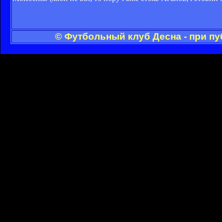
© Футбольный клуб Десна - при п