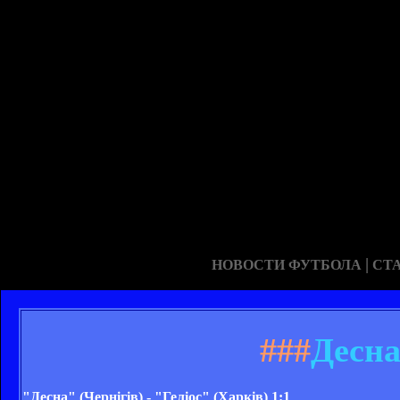
|
НОВОСТИ ФУТБОЛА
СТ
###
Десна 
"Десна" (Чернігів) - "Геліос" (Харків) 1:1