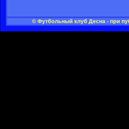
© Футбольный клуб Десна - при п