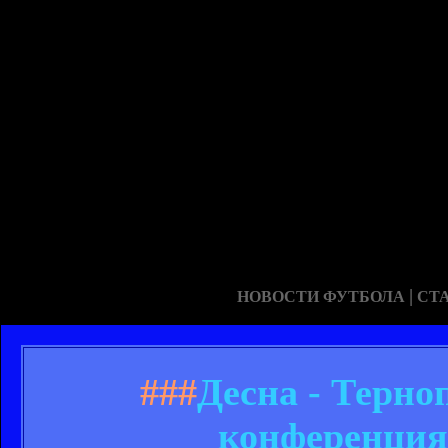
|
НОВОСТИ ФУТБОЛА
СТ
###
Десна - Терно
конференция