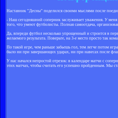
Наставник "Десны" поделился своими мыслями после поедин
- Наш сегодняшний соперник заслуживает уважения. У меня
того, что умеют футболисты. Полная самоотдача, организован
Да, впереди футбол несколько упрощенный и строится в перв
желаемого результата. Поверьте, на 3-е место просто так ко
По такой игре, чем раньше забьешь гол, тем легче потом игр
было ни при завершающих ударах, ни при навесах после фл
У нас начался непростой отрезок: в календаре матчи с сопер
этих матчах, чтобы считать его успешно пройденным. Мы ста